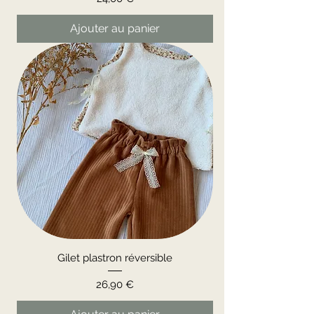
Ajouter au panier
Gilet plastron réversible
Prix
26,90 €