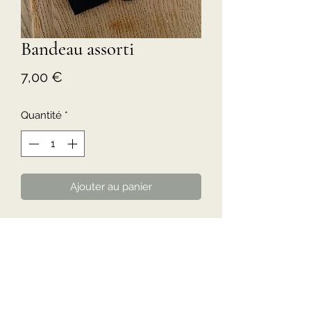
Bandeau assorti
Prix
7,00 €
Quantité
*
Ajouter au panier
Bandeau assorti à votre tenue .
Disponible aussi en double gaze:
Blanche, crème, noire, vert sapin,
taupe, marsala, bleu marine, écureuil.
Tailles : Du 1 mois au 4 ans et taille
adulte.