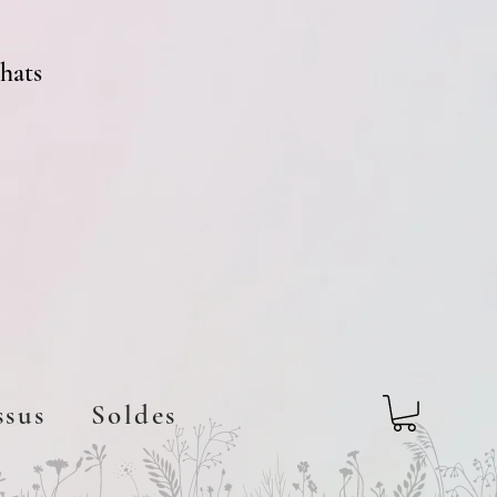
chats
ssus
Soldes