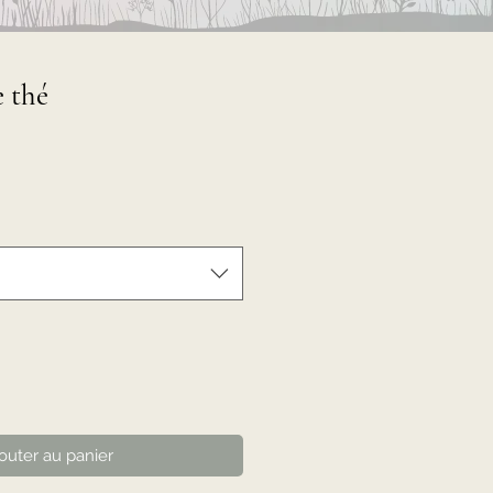
 thé
outer au panier