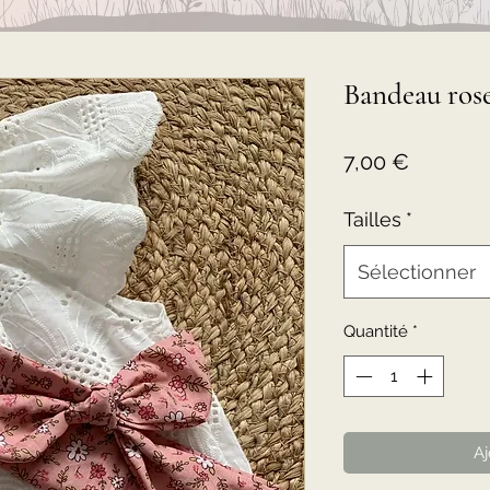
Bandeau rose
Prix
7,00 €
Tailles
*
Sélectionner
Quantité
*
Aj