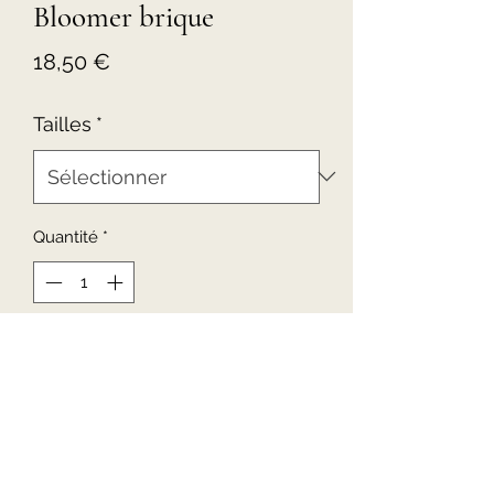
Bloomer brique
Prix
18,50 €
Tailles
*
Quantité
*
Ajouter au panier
Bloomer en double gaze couleur
brique .
Lavage à 30 recommandé.
Délai de fabrication de 3-4 semaines.