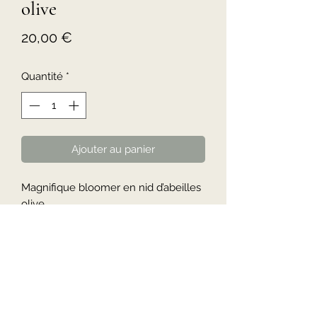
olive
Prix
20,00 €
Quantité
*
Ajouter au panier
Magnifique bloomer en nid d’abeilles 
olive . 

Tailles disponibles : 1mois, 3mois, 
6mois, 12mois, 18mois, 24mois, 
36mois .

Merci de me laisser un message avec 
la taille souhaitée dans l'onglet 
ajouter une remarque .
