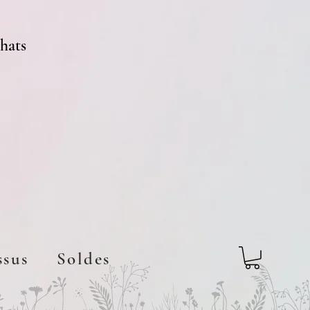
chats
ssus
Soldes