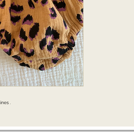
ines .