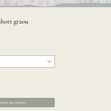
short graou
outer au panier