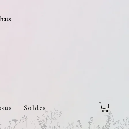
chats
ssus
Soldes